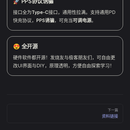
🚀 PPS协议诱骗
接口全为
Type-C
接口，通用性拉满。支持通用PD
快充协议，
PPS诱骗
，可充当
可调电源
。
😍 全开源
硬件软件都开源！发烧友与极客朋友们，可自由更
改UI界面与DIY，原理透明，方便自由探索学习！
Pager
下一篇
资料链接