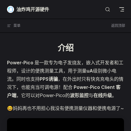
Skip to content
油炸鸡开源硬件
菜单
返回顶部
介绍
Power-Pico
是一款专为电子发烧友，嵌入式开发者和工
程师，设计的便携测量工具，用于测量
uA
级别微小电
流。同时也支持
PPS诱骗
，在外出时只有快充充电头的情
况下，也能充当可调电源！配合
Power-Pico Client 客
户端
，它可以对Power-Pico的
波形监控
与
在线升级
。
😆妈妈再也不用担心我没有便携测量仪器和便携电源了~