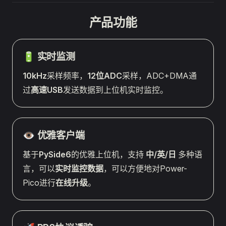
产品功能
🔋 实时监测
10kHz
采样频率，
12位ADC
采样，ADC+DMA通
过
高速USB
发送数据到上位机实时监控。
👁️ 优雅客户端
基于
PySide6
的优雅上位机，支持
中/英/日
多种语
言，可以
实时监控数据
，可以方便地对Power-
Pico进行
在线升级
。