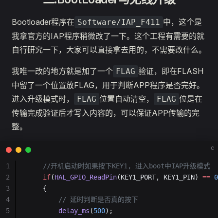
Bootloader程序在
中，这个是
Software/IAP_F411
我拿官方的IAP程序稍微改了一下。这个工程有需要的就
自行研究一下，大家可以直接拿去用的，不需要改什么。
我唯一改的地方就是加了一个
验证，即在FLASH
FLAG
中留了一个位置放FLAG，用于判断APP程序是否完好。
进入升级模式时，
位置自动清空，
位是在
FLAG
FLAG
传输完成验证后才写入内容的，可以保证APP传输的完
整。
c
1
    //开机启动时如果按下KEY1, 进入boot中IAP升级模式
2
    if
(
HAL_GPIO_ReadPin
(KEY1_PORT, KEY1_PIN) 
==
 0
3
    {
4
        // 延时判断是否真的按下
5
        delay_ms
(
500
);