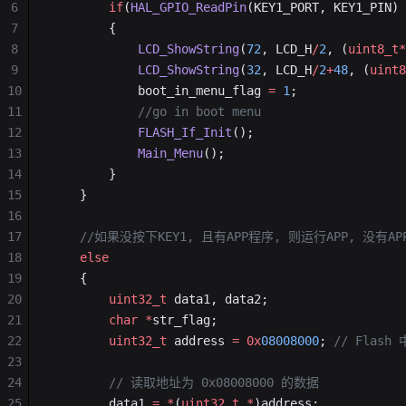
6
        if
(
HAL_GPIO_ReadPin
(KEY1_PORT, KEY1_PIN) 
7
        {
8
            LCD_ShowString
(
72
, LCD_H
/
2
, (
uint8_t*
9
            LCD_ShowString
(
32
, LCD_H
/
2
+
48
, (
uint8
10
            boot_in_menu_flag 
=
 1
;
11
            //go in boot menu
12
            FLASH_If_Init
();
13
            Main_Menu
();
14
        }
15
    }
16
17
    //如果没按下KEY1, 且有APP程序, 则运行APP, 没有AP
18
    else
19
    {
20
        uint32_t
 data1, data2;
21
        char
 *
str_flag;
22
        uint32_t
 address 
=
 0x
08008000
;
 // Flas
23
24
        // 读取地址为 0x08008000 的数据
25
        data1 
=
 *
(
uint32_t
 *
)address;