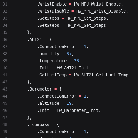
31
        .WristEnable 
=
 HW_MPU_Wrist_Enable,
32
        .WristDisable 
=
 HW_MPU_Wrist_Disable,
33
        .GetSteps 
=
 HW_MPU_Get_Steps,
34
		.SetSteps 
=
 HW_MPU_Set_Steps
35
    },
36
	.AHT21 
=
 {
37
		.ConnectionError 
=
 1
,
38
		.humidity 
=
 67
,
39
		.temperature 
=
 26
,
40
		.Init 
=
 HW_AHT21_Init,
41
		.GetHumiTemp 
=
 HW_AHT21_Get_Humi_Temp
42
	},
43
	.Barometer 
=
 {
44
		.ConnectionError 
=
 1
,
45
		.altitude 
=
 19
,
46
		.Init 
=
 HW_Barometer_Init,
47
	},
48
	.Ecompass 
=
 {
49
		.ConnectionError 
=
 1
,