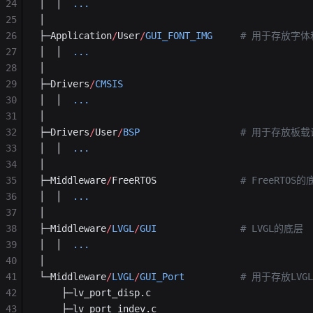
24
│  │  
...
25
│
26
├─Application
/
User
/
GUI_FONT_IMG
     # 用于存放字
27
│  │  
...
28
│
29
├─Drivers
/
CMSIS
30
│  │  
...
31
│
32
├─Drivers
/
User
/
BSP
                  # 用于存放
33
│  │  
...
34
│
35
├─Middleware
/
FreeRTOS               
# FreeRTOS的
36
│  │  
...
37
│
38
├─Middleware
/
LVGL
/
GUI
               # LVGL的底层
39
│  │  
...
40
│
41
└─Middleware
/
LVGL
/
GUI_Port
          # 用于存放LVG
42
    ├─lv_port_disp.c
43
    ├─lv_port_indev.c