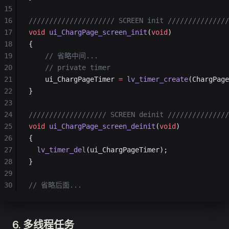
15
16
///////////////////// SCREEN init
 ///////////////
17
void
 ui_ChargPage_screen_init
(
void
)
18
{
19
    // 省略中间...
20
    // private timer
21
    ui_ChargPageTimer 
=
 lv_timer_create
(ChargPage
22
}
23
24
/////////////////// SCREEN deinit
 ///////////////
25
void
 ui_ChargPage_screen_deinit
(
void
)
26
{
27
  lv_timer_del
(ui_ChargPageTimer);
28
}
29
30
// 省略后面...
6. 多线程任务