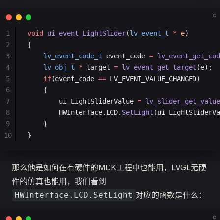
c
1
void
 ui_event_LightSlider
(
lv_event_t
 *
 e
)
2
{
3
    lv_event_code_t
 event_code 
=
 lv_event_get_cod
4
    lv_obj_t
 *
 target 
=
 lv_event_get_target
(e);
5
    if
(event_code 
==
 LV_EVENT_VALUE_CHANGED)
6
    {
7
        ui_LightSliderValue 
=
 lv_slider_get_value
8
        HWInterface.LCD.
SetLight
(ui_LightSliderVa
9
    }
10
}
那么他是如何在有硬件的MDK工程中也能用，LVGL无硬
件的仿真也能用，我们看到
对应的函数是什么：
HWInterface.LCD.SetLight
c