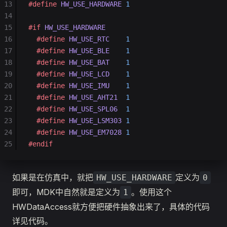
13
#define
 HW_USE_HARDWARE
 1
14
15
#if
 HW_USE_HARDWARE
16
  #define
 HW_USE_RTC
    1
17
  #define
 HW_USE_BLE
    1
18
  #define
 HW_USE_BAT
    1
19
  #define
 HW_USE_LCD
    1
20
  #define
 HW_USE_IMU
    1
21
  #define
 HW_USE_AHT21
  1
22
  #define
 HW_USE_SPL06
  1
23
  #define
 HW_USE_LSM303
 1
24
  #define
 HW_USE_EM7028
 1
25
#endif
如果是在仿真中，就把
定义为
HW_USE_HARDWARE
0
即可，MDK中自然就是定义为
。使用这个
1
HWDataAccess就方便把硬件抽象出来了，具体的代码
详见代码。