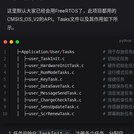
这里默认大家已经会用FreeRTOS了，此项目都用的
CMSIS_OS_V2的API。Tasks文件以及其作用如下所
示。
python
1
├─Application
/
User
/
Tasks            
# 用于存放任
2
│  ├─user_TaskInit.c                
# 初始化任务
3
│  ├─user_HardwareInitTask.c        
# 硬件初始化任
4
│  ├─user_RunModeTasks.c            
# 运行模式任务
5
│  ├─user_KeyTask.c                 
# 按键任务
6
│  ├─user_DataSaveTask.c            
# 数据保存任务
7
│  ├─user_MessageSendTask.c         
# 消息发送任务
8
│  ├─user_ChargeCheckTask.c         
# 充电检查任务
9
│  ├─user_SensUpdateTask.c          
# 传感器更新任
10
│  ├─user_ScrRenewTask.c            
# 屏幕刷新任务
任务初始化
，注册各个任务，分配空
TaskInit.c