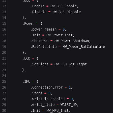
11
    .BLE 
=
 {
12
        .Enable 
=
 HW_BLE_Enable,
13
        .Disable 
=
 HW_BLE_Disable
14
    },
15
    .Power 
=
 {
16
		.power_remain 
=
 0
,
17
		.Init 
=
 HW_Power_Init,
18
        .Shutdown 
=
 HW_Power_Shutdown,
19
		.BatCalculate 
=
 HW_Power_BatCalculate
20
    },
21
    .LCD 
=
 {
22
        .SetLight 
=
 HW_LCD_Set_Light
23
    },
24
25
	.IMU 
=
 {
26
		.ConnectionError 
=
 1
,
27
		.Steps 
=
 0
,
28
		.wrist_is_enabled 
=
 0
,
29
		.wrist_state 
=
 WRIST_UP,
30
		.Init 
=
 HW_MPU_Init,