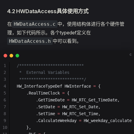
4.2 HWDataAccess具体使用方式
在
中，使用结构体进行各个硬件管
HWDataAccess.c
理，如下代码所示。各个typedef定义在
中可以看到。
HWDataAccess.h
c
1
/***************************
2
 *  External Variables
3
 ***************************/
4
HW_InterfaceTypeDef HWInterface 
=
 {
5
    .RealTimeClock 
=
 {
6
        .GetTimeDate 
=
 HW_RTC_Get_TimeDate,
7
        .SetDate 
=
 HW_RTC_Set_Date,
8
        .SetTime 
=
 HW_RTC_Set_Time,
9
        .CalculateWeekday 
=
 HW_weekday_calculate
10
    },