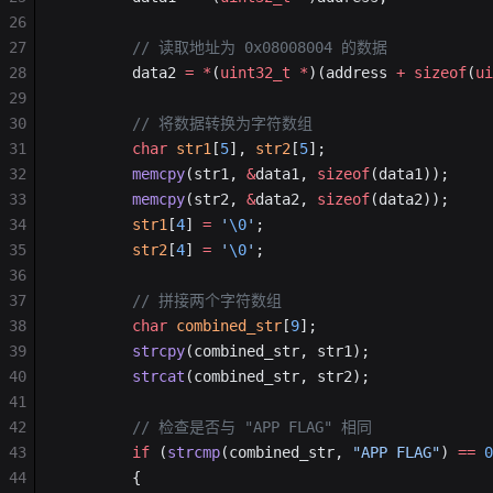
26
27
        // 读取地址为 0x08008004 的数据
28
        data2 
=
 *
(
uint32_t
 *
)(address 
+
 sizeof
(
ui
29
30
        // 将数据转换为字符数组
31
        char
 str1
[
5
], 
str2
[
5
];
32
        memcpy
(str1, 
&
data1, 
sizeof
(data1));
33
        memcpy
(str2, 
&
data2, 
sizeof
(data2));
34
        str1
[
4
] 
=
 '
\0
'
;
35
        str2
[
4
] 
=
 '
\0
'
;
36
37
        // 拼接两个字符数组
38
        char
 combined_str
[
9
];
39
        strcpy
(combined_str, str1);
40
        strcat
(combined_str, str2);
41
42
        // 检查是否与 "APP FLAG" 相同
43
        if
 (
strcmp
(combined_str, 
"APP FLAG"
) 
==
 0
44
        {