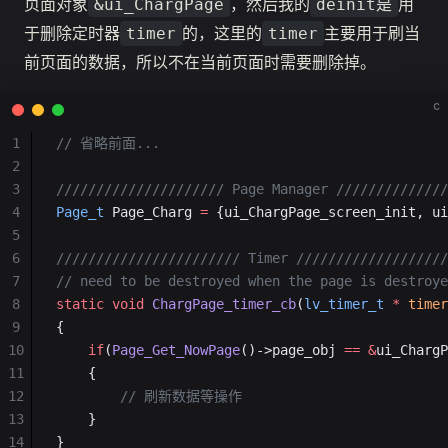
页面对象
，然后我的
用
&ui_ChargPage
deinit是
于删除定时器
的，这里的
主要用于刷当
timer
timer
前页面的数据，所以不在当前页面时需要删除掉。
c
1
// 省略前面...
2
3
///////////////////// Page Manager
 //////////////
4
Page_t
 Page_Charg 
=
 {ui_ChargPage_screen_init, ui
5
6
/////////////////////// Timer
 ///////////////////
7
// need to be destroyed when the page is destroye
8
static
 void
 ChargPage_timer_cb
(
lv_timer_t
 *
 timer
9
{
10
    if
(
Page_Get_NowPage
()->page_obj 
==
 &
ui_ChargP
11
    {
12
        // 刷新数据等操作
13
    }
14
}