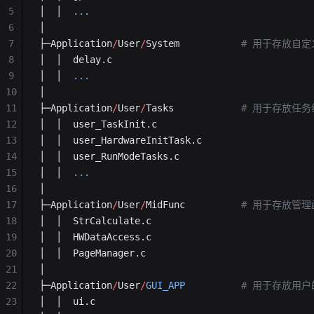
5
│  │  
...
6
│
7
├─Application
/
User
/
System           
# 用于存放自定义的
8
│  │  delay.c
9
│  │  
...
10
│
11
├─Application
/
User
/
Tasks            
# 用于存放任
12
│  │  user_TaskInit.c
13
│  │  user_HardwareInitTask.c
14
│  │  user_RunModeTasks.c
15
│  │  
...
16
│
17
├─Application
/
User
/
MidFunc          
# 用于存放管理
18
│  │  StrCalculate.c
19
│  │  HWDataAccess.c
20
│  │  PageManager.c
21
│
22
├─Application
/
User
/
GUI_APP
          # 用于存放用户的
23
│  │  ui.c