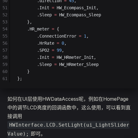
50
		.direction 
=
 45
,
51
		.Init 
=
 HW_Ecompass_Init,
52
		.Sleep 
=
 HW_Ecompass_Sleep
53
	},
54
	.HR_meter 
=
 {
55
		.ConnectionError 
=
 1
,
56
		.HrRate 
=
 0
,
57
		.SPO2 
=
 99
,
58
		.Init 
=
 HW_HRmeter_Init,
59
		.Sleep 
=
 HW_HRmeter_Sleep
60
	}
61
};
如何在UI层使用HWDataAccess呢，例如在HomePage
中的调节LCD亮度的回调函数中，这么使用，可以看到直
接调用
HWInterface.LCD.SetLight(ui_LightSlider
即可。
Value);