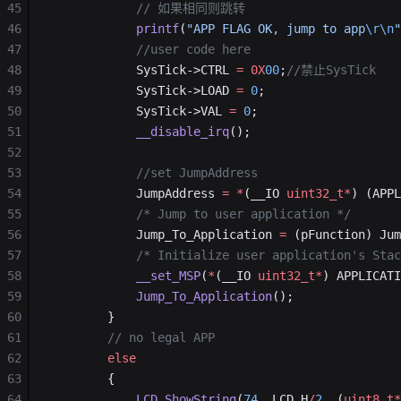
45
            // 如果相同则跳转
46
            printf
(
"APP FLAG OK, jump to app
\r\n
"
47
            //user code here
48
            SysTick->CTRL 
=
 0X
00
;
//禁止SysTick
49
            SysTick->LOAD 
=
 0
;
50
            SysTick->VAL 
=
 0
;
51
            __disable_irq
();
52
53
            //set JumpAddress
54
            JumpAddress 
=
 *
(__IO 
uint32_t*
) (APPL
55
            /* Jump to user application */
56
            Jump_To_Application 
=
 (pFunction) Jum
57
            /* Initialize user application's Stac
58
            __set_MSP
(
*
(__IO 
uint32_t*
) APPLICATI
59
            Jump_To_Application
();
60
        }
61
        // no legal APP
62
        else
63
        {
64
            LCD_ShowString
(
74
, LCD_H
/
2
, (
uint8_t*