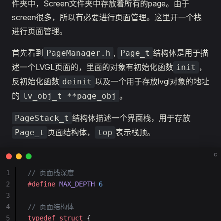
件夹中，Screen文件夹中存放着所有的page。由于
screen很多，所以有必要进行页面管理。这里开一个栈
进行页面管理。
首先看到
,
结构体是用于描
PageManager.h
Page_t
述一个LVGL页面的，里面的对象有初始化函数
，
init
反初始化函数
以及一个用于存放lvgl对象的地址
deinit
的
。
lv_obj_t **page_obj
结构体描述一个界面栈，用于存放
PageStack_t
页面结构体，
表示栈顶。
Page_t
top
c
1
// 页面栈深度
2
#define
 MAX_DEPTH
 6
3
4
// 页面结构体
5
typedef
 struct
 {